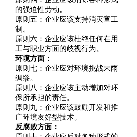
的强迫性劳动。
原则五：企业应该支持消灭童工
制。
原则六：企业应该杜绝任何在用
工与职业方面的歧视行为。
环境方面：
原则七：企业应对环境挑战未雨
绸缪。
原则八：企业应该主动增加对环
保所承担的责任。
原则九：企业应该鼓励开发和推
广环境友好型技术。
反腐败方面：
原则十：企业应反对各种形式的