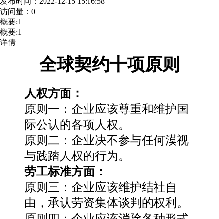
发布时间：
2022-12-15 15:16:58
访问量：
0
概要:
1
概要:
1
详情
全球契约十项原则
人权方面：
原则一：企业应该尊重和维护国
际公认的各项人权。
原则二：企业决不参与任何漠视
与践踏人权的行为。
劳工标准方面：
原则三：企业应该维护结社自
由，承认劳资集体谈判的权利。
原则四：企业应该消除各种形式