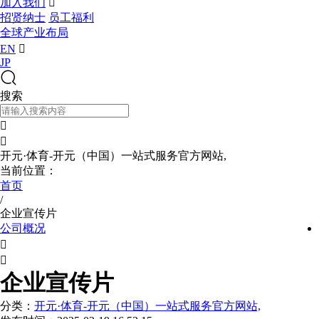
加入我们

招贤纳士
员工福利
全球产业布局
EN

JP
搜索


开元·体育-开元（中国）一站式服务官方网站,
当前位置：
首页
/
企业宣传片
公司概况


企业宣传片
分类：
开元·体育-开元（中国）一站式服务官方网站,