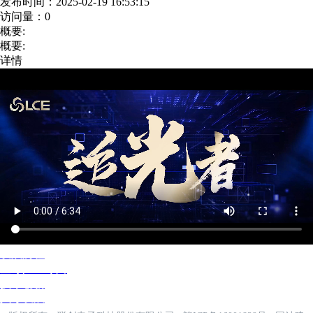
发布时间：
2025-02-19 16:53:15
访问量：
0
概要:
概要:
详情
发展历程
全球产业布局
技术创新
人才发展