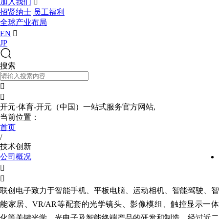
加入我们

招贤纳士
员工福利
全球产业布局
EN

JP
搜索


开元·体育-开元（中国）一站式服务官方网站,
当前位置：
首页
/
技术创新
公司概况


联创电子致力于智能手机、平板电脑、运动相机、智能驾驶、智
能家居、VR/AR等配套的光学镜头、影像模组、触控显示一体
化等关键光学、光电子及智能终端产品的研发和制造。经过近二