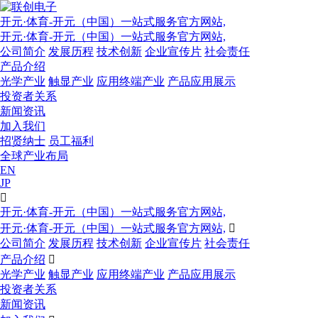
开元·体育-开元（中国）一站式服务官方网站,
开元·体育-开元（中国）一站式服务官方网站,
公司简介
发展历程
技术创新
企业宣传片
社会责任
产品介绍
光学产业
触显产业
应用终端产业
产品应用展示
投资者关系
新闻资讯
加入我们
招贤纳士
员工福利
全球产业布局
EN
JP

开元·体育-开元（中国）一站式服务官方网站,
开元·体育-开元（中国）一站式服务官方网站,

公司简介
发展历程
技术创新
企业宣传片
社会责任
产品介绍

光学产业
触显产业
应用终端产业
产品应用展示
投资者关系
新闻资讯