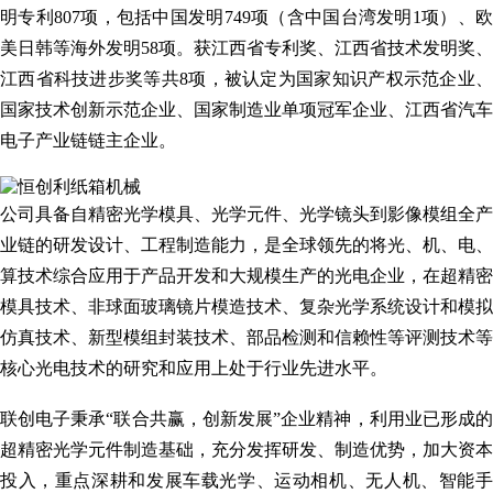
明专利807项，包括中国发明749项（含中国台湾发明1项）、欧
美日韩等海外发明58项。获江西省专利奖、江西省技术发明奖、
江西省科技进步奖等共8项，被认定为国家知识产权示范企业、
国家技术创新示范企业、国家制造业单项冠军企业、江西省汽车
电子产业链链主企业。
公司具备自精密光学模具、光学元件、光学镜头到影像模组全产
业链的研发设计、工程制造能力，是全球领先的将光、机、电、
算技术综合应用于产品开发和大规模生产的光电企业，在超精密
模具技术、非球面玻璃镜片模造技术、复杂光学系统设计和模拟
仿真技术、新型模组封装技术、部品检测和信赖性等评测技术等
核心光电技术的研究和应用上处于行业先进水平。
联创电子秉承“联合共赢，创新发展”企业精神，利用业已形成的
超精密光学元件制造基础，充分发挥研发、制造优势，加大资本
投入，重点深耕和发展车载光学、运动相机、无人机、智能手