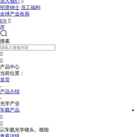
加入我们

招贤纳士
员工福利
全球产业布局
EN

JP
搜索


产品中心
当前位置：
首页
-
产品介绍
-
光学产业
车载产品


查看详情