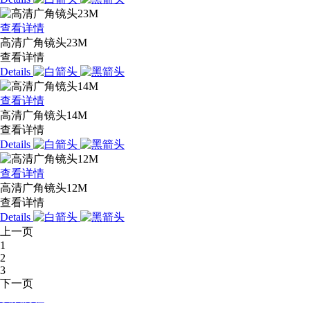
查看详情
高清广角镜头23M
查看详情
Details
查看详情
高清广角镜头14M
查看详情
Details
查看详情
高清广角镜头12M
查看详情
Details
上一页
1
2
3
下一页
发展历程