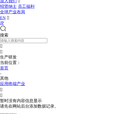
加入我们

招贤纳士
员工福利
全球产业布局
EN

JP
搜索


生产研发
当前位置：
首页
-
其他
应用终端产业


暂时没有内容信息显示
请先在网站后台添加数据记录。
发展历程